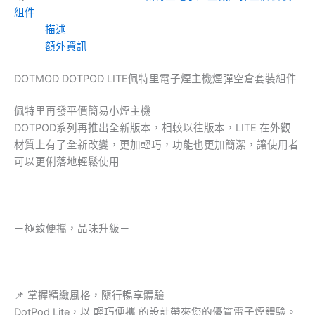
組件
描述
額外資訊
DOTMOD DOTPOD LITE佩特里電子煙主機煙彈空倉套裝組件
佩特里再發平價簡易小煙主機
DOTPOD系列再推出全新版本，相較以往版本，LITE 在外觀
材質上有了全新改變，更加輕巧，功能也更加簡潔，讓使用者
可以更俐落地輕鬆使用
－極致便攜，品味升級－
📌 掌握精緻風格，隨行暢享體驗
DotPod Lite，以 輕巧便攜 的設計帶來您的優質電子煙體驗。