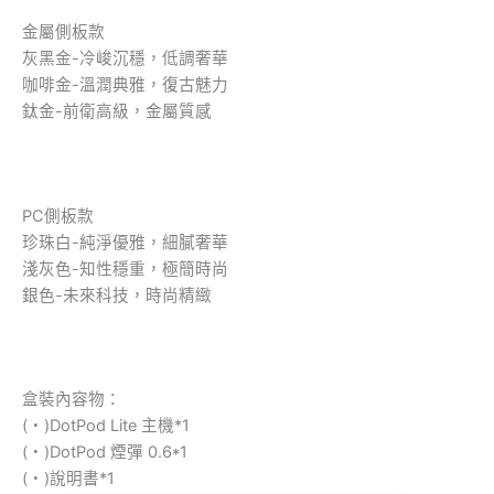
金屬側板款
灰黑金-冷峻沉穩，低調奢華
咖啡金-溫潤典雅，復古魅力
鈦金-前衛高級，金屬質感
PC側板款
珍珠白-純淨優雅，細膩奢華
淺灰色-知性穩重，極簡時尚
銀色-未來科技，時尚精緻
盒裝內容物：
(・)DotPod Lite 主機*1
(・)DotPod 煙彈 0.6*1
(・)說明書*1