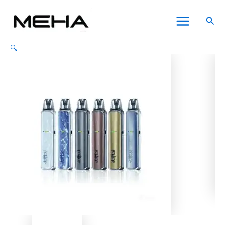
DOTMOD
跳
價
價
價
價
此
此
此
Main
DOTPOD
至
格
格
格
格
產
產
產
搜
LITE
Menu
主
範
範
範
範
品
品
品
尋
佩
要
圍：
圍：
圍：
圍：
有
有
有
特
🔍
內
NT$350.00
NT$450.00
NT$350.00
NT$400.00
多
多
多
里
電
容
到
到
到
到
種
種
種
子
NT$1,200.00
NT$1,150.00
NT$1,300.00
NT$1,600.00
款
款
款
煙
式。
式。
式。
主
可
可
可
機
在
在
在
煙
彈
產
產
產
空
品
品
品
倉
頁
頁
頁
套
面
面
面
裝
選
選
選
組
件
擇
擇
擇
數
選
選
選
量
項
項
項