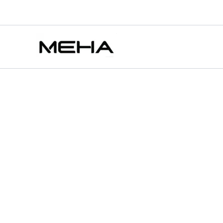
DIYA
跳
原
原
目
目
此
此
此
叮
至
始
始
前
前
產
產
產
特價
特價
特價
特價
啞
主
價
價
價
價
品
品
品
電
要
子
格：
格：
格：
格：
有
有
有
煙
內
NT$800.00。
NT$980.00。
NT$600.00。
NT$600.00。
多
多
多
一
容
種
種
種
代
款
款
款
主
機
式。
式
式
1
可
可
可
代
在
在
在
煙
彈
產
產
產
通
品
品
品
用
頁
頁
頁
【五
色
面
面
面
可
選
選
選
選】
擇
擇
擇
數
選
選
選
量