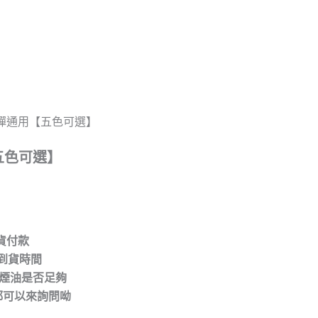
煙彈通用【五色可選】
五色可選】
取貨付款
到貨時間
/煙油是否足夠
都可以來詢問呦