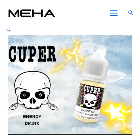
CUPER
跳
此
此
此
Main
電
至
產
產
產
搜
子
Menu
主
品
品
品
尋
煙
要
有
有
有
酷
🔍
內
多
多
多
柏
系
容
種
種
種
列
款
款
款
小
式。
式。
式。
菸
可
可
可
油
在
在
在
30ml
氣
產
產
產
泡
品
品
品
系
頁
頁
頁
清
面
面
面
爽
選
選
選
小
煙
擇
擇
擇
油
選
選
選
數
項
項
項
量