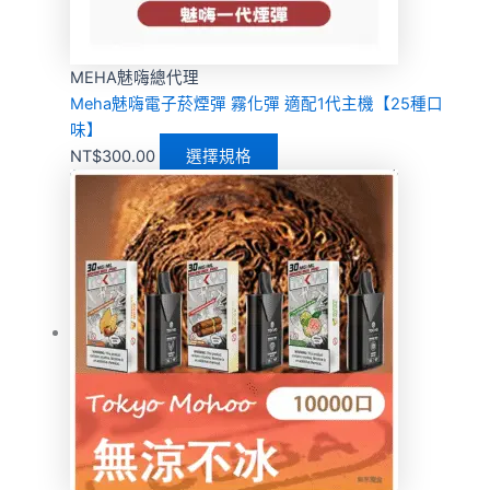
MEHA魅嗨總代理
Meha魅嗨電子菸煙彈 霧化彈 適配1代主機【25種口
味】
NT$
300.00
選擇規格