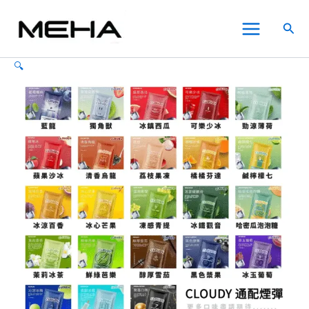
CLOUDY
跳
原
原
目
目
此
此
此
Main
克
至
始
始
前
前
產
產
產
特價
特價
特價
特價
特價
特價
搜
勞
Menu
主
價
價
價
價
品
品
品
尋
迪
要
格：
格：
格：
格：
有
有
有
電
🔍
內
NT$750.00。
NT$600.00。
NT$450.00。
NT$400.00。
多
多
多
子
煙
容
種
種
種
一
款
款
款
代
式。
式。
式。
煙
可
可
可
彈-
在
在
在
通
用
產
產
產
RELX
品
品
品
悅
頁
頁
頁
刻
面
面
面
數
選
選
選
量
擇
擇
擇
選
選
選
項
項
項