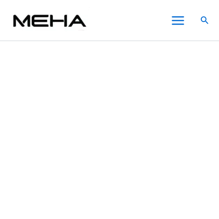
Airscream
跳
原
原
價
目
目
此
此
此
Main
Airspops
至
始
始
格
前
前
產
產
產
特價
特價
特價
特價
搜
Pro
Menu
主
價
價
範
價
價
品
品
品
尋
II
要
格：
格：
圍：
格：
格：
有
有
有
氣
內
NT$800.00。
NT$800.00。
NT$300.00
NT$600.00。
NT$600.00。
多
多
多
泡
2
容
到
種
種
種
代
NT$1,400.00
款
款
款
可
式。
式。
式。
調
可
可
可
瓦
在
在
在
電
子
產
產
產
煙
品
品
品
主
頁
頁
頁
機
面
面
面
空
選
選
選
倉
煙
擇
擇
擇
彈
選
選
選
官
項
項
項
網