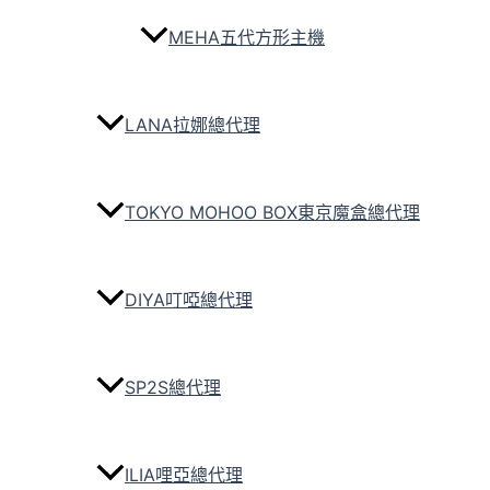
MEHA五代方形主機
LANA拉娜總代理
TOKYO MOHOO BOX東京魔盒總代理
DIYA叮啞總代理
SP2S總代理
ILIA哩亞總代理