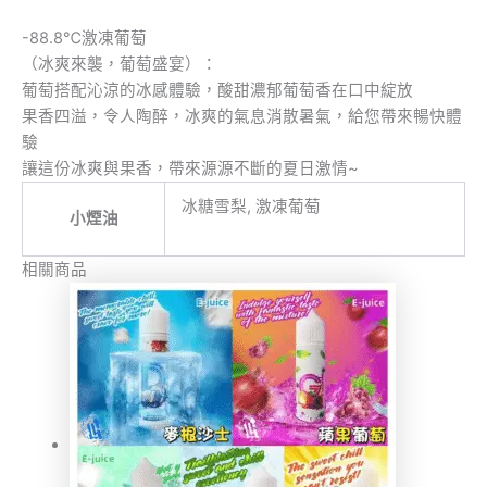
-88.8℃激凍葡萄
（冰爽來襲，葡萄盛宴）：
葡萄搭配沁涼的冰感體驗，酸甜濃郁葡萄香在口中綻放
果香四溢，令人陶醉，冰爽的氣息消散暑氣，給您帶來暢快體
驗
讓這份冰爽與果香，帶來源源不斷的夏日激情~
冰糖雪梨, 激凍葡萄
小煙油
相關商品