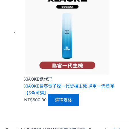
品
有
多
種
款
式。
可
在
產
品
頁
XIAOKE總代理
面
XIAOKE梟客電子煙一代變檔主機 通用一代煙彈
選
【5色可選】
擇
NT$
600.00
選擇規格
選
項