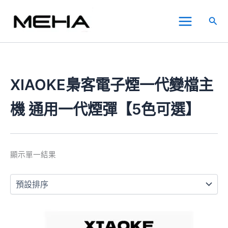
跳
Main
至
搜
Menu
主
尋
要
內
容
XIAOKE梟客電子煙一代變檔主
機 通用一代煙彈【5色可選】
顯示單一結果
此
產