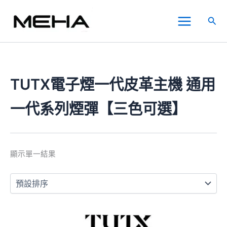
跳
Main
至
搜
Menu
主
尋
要
內
容
TUTX電子煙一代皮革主機 通用
一代系列煙彈【三色可選】
顯示單一結果
此
產