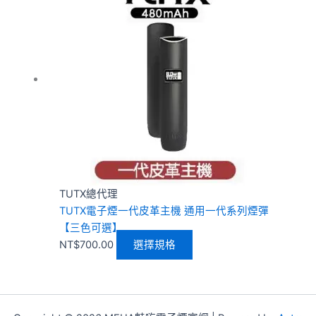
品
有
多
種
款
式。
可
在
產
品
頁
TUTX總代理
面
TUTX電子煙一代皮革主機 通用一代系列煙彈
選
【三色可選】
擇
NT$
700.00
選擇規格
選
項