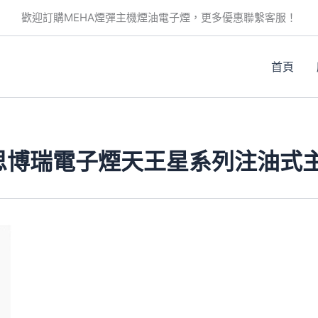
歡迎訂購MEHA煙彈主機煙油電子煙，更多優惠聯繫客服！
首頁
S思博瑞電子煙天王星系列注油式
此
產
品
有
多