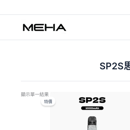
跳
至
主
要
內
容
SP2
價
顯示單一結果
格
特價
範
圍：
NT$300.00