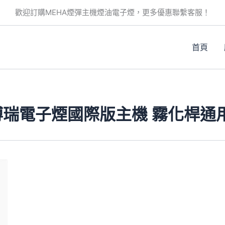
歡迎訂購MEHA煙彈主機煙油電子煙，更多優惠聯繫客服！
首頁
思博瑞電子煙國際版主機 霧化桿通
此
產
品
有
多