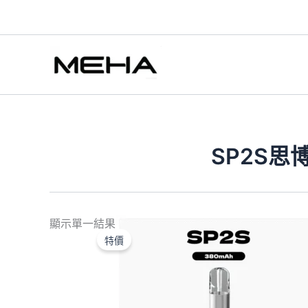
跳
至
主
要
內
容
SP2S
原
目
顯示單一結果
始
前
特價
價
價
格：
格：
NT$980.00。
NT$600.00。