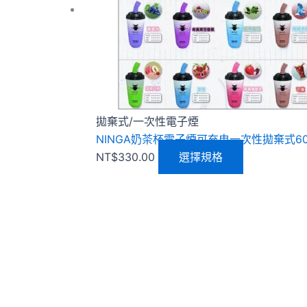
種
款
式。
可
在
產
品
拋棄式/一次性電子煙
頁
NINGA奶茶杯電子煙可充电一次性拋棄式60
面
NT$
330.00
選擇規格
選
擇
選
項