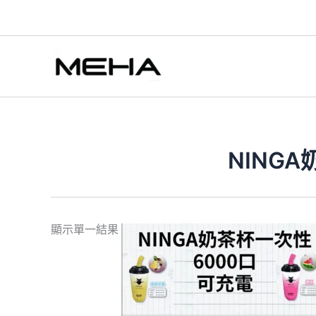
跳
至
主
要
內
容
NING
此
顯示單一結果
產
品
有
多