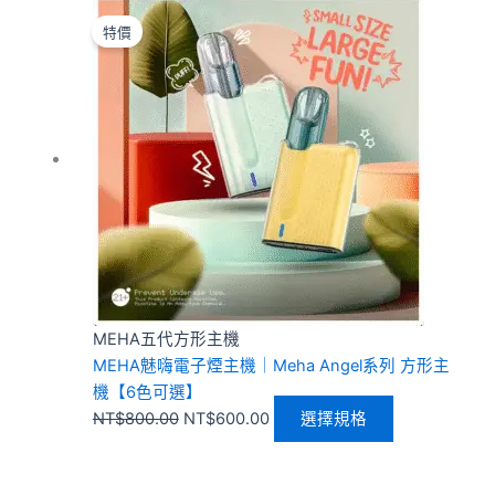
原
目
此
始
前
產
特價
價
價
品
格：
格：
有
NT$800.00。
NT$600.00。
多
種
款
式。
可
在
產
品
頁
MEHA五代方形主機
面
MEHA魅嗨電子煙主機｜Meha Angel系列 方形主
選
機【6色可選】
擇
NT$
800.00
NT$
600.00
選擇規格
選
項