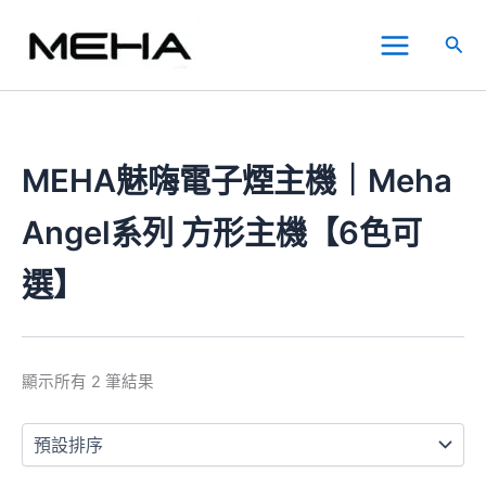
跳
Main
至
搜
Menu
主
尋
要
內
容
MEHA魅嗨電子煙主機｜Meha
Angel系列 方形主機【6色可
選】
顯示所有 2 筆結果