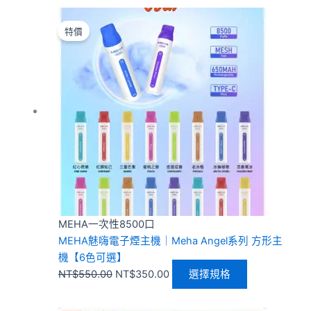
原
目
此
始
前
產
特價
價
價
品
格：
格：
有
NT$550.00。
NT$350.00。
多
種
款
式。
可
在
產
品
頁
MEHA一次性8500口
面
MEHA魅嗨電子煙主機｜Meha Angel系列 方形主
選
機【6色可選】
擇
NT$
550.00
NT$
350.00
選擇規格
選
項