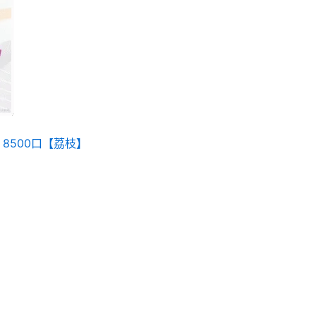
種
款
式。
可
在
產
品
頁
 8500口【荔枝】
面
選
擇
選
項