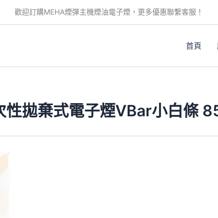
歡迎訂購MEHA煙彈主機煙油電子煙，更多優惠聯繫客服！
首頁
次性拋棄式電子煙VBar小白條 8
此
產
品
有
多