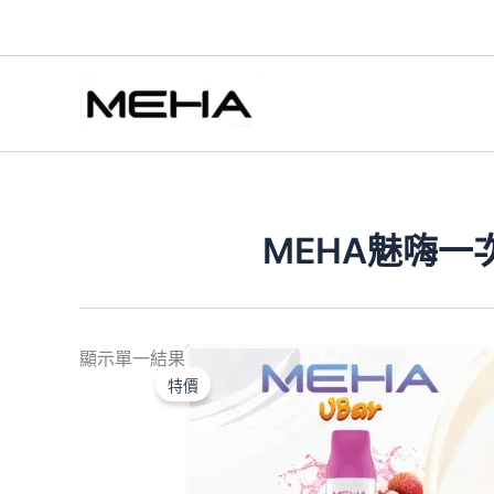
跳
至
主
要
內
容
MEHA魅嗨一
原
目
顯示單一結果
始
前
特價
價
價
格：
格：
NT$550.00。
NT$350.00。