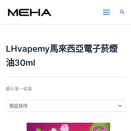
跳
Main
至
搜
Menu
主
尋
要
內
容
LHvapemy馬來西亞電子菸煙
油30ml
顯示單一結果
此
產