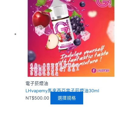
品
有
多
種
款
式。
可
在
產
品
頁
電子菸煙油
面
LHvapemy馬來西亞電子菸煙油30ml
選
NT$
500.00
選擇規格
擇
選
項