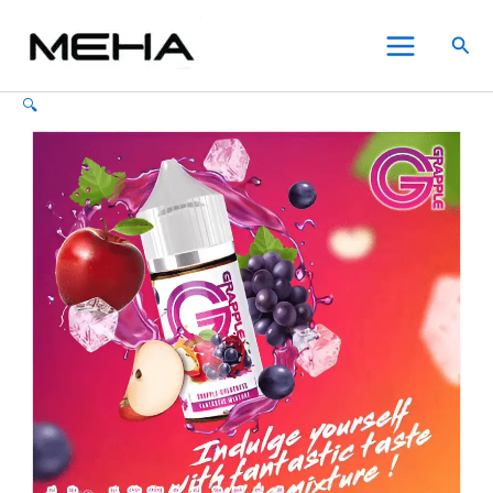
LHvapemy
跳
此
此
此
Main
馬
至
產
產
產
搜
來
Menu
主
品
品
品
尋
西
要
有
有
有
亞
🔍
內
多
多
多
電
子
容
種
種
種
菸
款
款
款
煙
式。
式。
式。
油
可
可
可
30ml
在
在
在
數
量
產
產
產
品
品
品
頁
頁
頁
面
面
面
選
選
選
擇
擇
擇
選
選
選
項
項
項