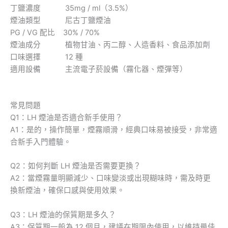
丁鹽濃度 35mg / ml（3.5%）
煙油類型 尼古丁鹽煙油
PG / VG 配比 30% / 70%
煙油成分 植物甘油、丙二醇、人造香料、食品添加劑
口味選擇 12 種
適用設備 主流電子菸設備（霧化器、煙彈等）
常見問題
Q1：LH 煙油是否適合新手使用？
A1：是的，操作簡單，煙霧順滑，經典口味易被接受，非常適
合新手入門體驗。
Q2：如何判斷 LH 煙油是否需要更換？
A2：當煙霧量明顯減少、口味變淡或出現糊味時，需及時更
換新煙油，確保口感與使用效果。
Q3：LH 煙油的保質期是多久？
A3：保質期一般為 12 個月，建議在期限內使用，以維持最佳