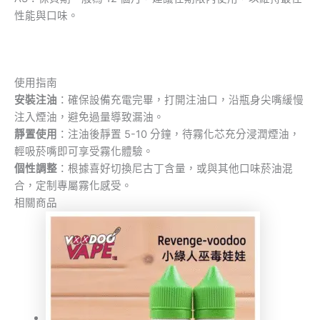
性能與口味。
使用指南
安裝注油
：確保設備充電完畢，打開注油口，沿瓶身尖嘴緩慢
注入煙油，避免過量導致漏油。
靜置使用
：注油後靜置 5-10 分鐘，待霧化芯充分浸潤煙油，
輕吸菸嘴即可享受霧化體驗。
個性調整
：根據喜好切換尼古丁含量，或與其他口味菸油混
合，定制專屬霧化感受。
相關商品