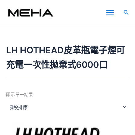
跳
Main
至
搜
Menu
主
尋
要
內
容
LH HOTHEAD皮革瓶電子煙可
充電一次性拋棄式6000口
顯示單一結果
此
產