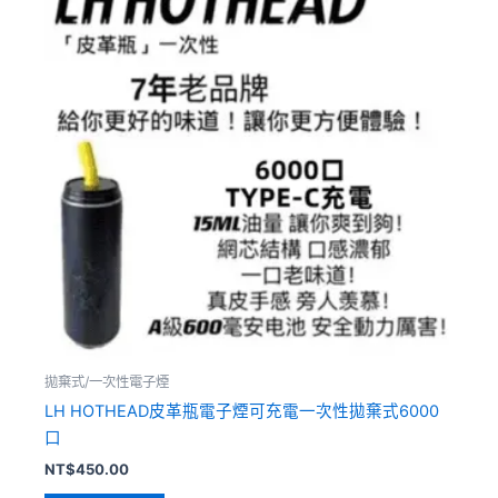
品
有
多
種
款
式。
可
在
產
品
頁
面
選
擇
拋棄式/一次性電子煙
選
LH HOTHEAD皮革瓶電子煙可充電一次性拋棄式6000
項
口
NT$
450.00