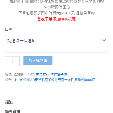
關於電子煙相關問題與任何使用上的問題都可以來詢問呦
24小時即時回覆
下單包裹配達門市時間大約 4-6天 拒接急單呦
首次下單添加LINE核實
口味
加入購物車
貨號:
12086
分類:
拋棄式/一次性電子煙
標籤:
LH HOTHEAD皮革瓶電子煙可充電一次性拋棄式6000口
描述
額外資訊