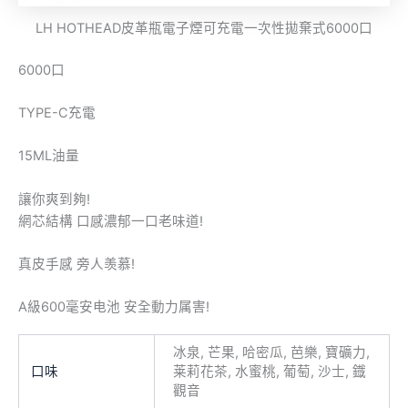
LH HOTHEAD皮革瓶電子煙可充電一次性拋棄式6000口
6000口
TYPE-C充電
15ML油量
讓你爽到夠!
網芯結構 口感濃郁一口老味道!
真皮手感 旁人羡慕!
A級600毫安电池 安全動力属害!
冰泉, 芒果, 哈密瓜, 芭樂, 寶礦力,
口味
莱莉花茶, 水蜜桃, 葡萄, 沙士, 鐡
觀音