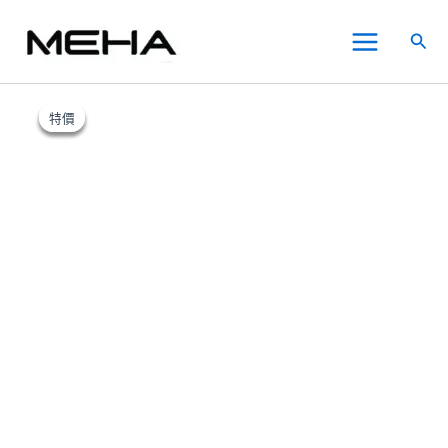
跳
Main
至
搜
Menu
主
尋
要
原
目
LH
此
此
此
內
始
前
HOTHEAD
產
產
產
特價
特價
特價
特價
價
價
容
皮
格：
品
品
品
格：
革
NT$450.00。
NT$300.00。
有
有
有
瓶
多
多
多
電
子
種
種
種
煙
款
款
款
可
式。
式。
式。
充
可
可
可
電
在
在
在
一
次
產
產
產
性
品
品
品
拋
頁
頁
頁
棄
面
面
面
式
選
選
選
6000