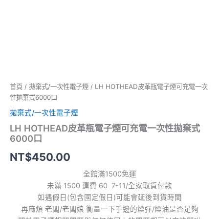
口
擇
擇
擇
數
選
選
選
量
項
項
項
首頁
/
拋棄式/一次性電子煙
/ LH HOTHEAD皮革瓶電子煙可充電一次
性拋棄式6000口
拋棄式/一次性電子煙
LH HOTHEAD皮革瓶電子煙可充電一次性拋棄式
6000口
NT$
450.00
全館滿1500免運
未滿 1500 運費 60 7-11/全家取貨付款
如遇假日(包含國定假日)可能會延後到貨時間
再麻煩 老闆/老闆娘 衡量一下手邊的煙彈/煙油是否足夠