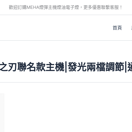
歡迎訂購MEHA煙彈主機煙油電子煙，更多優惠聯繫客服！
首頁
滅之刃聯名款主機|發光兩檔調節|