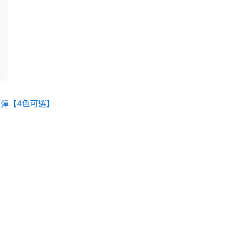
煙彈【4色可選】