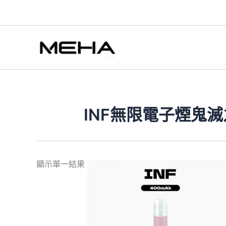
跳
至
主
要
內
容
INF無限電子煙鬼
此
顯示單一結果
產
品
有
多