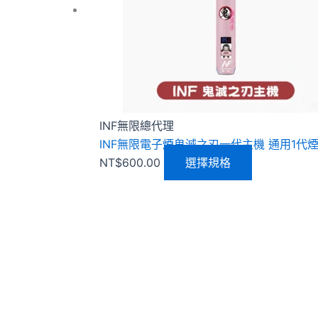
種
款
式。
可
在
產
品
INF無限總代理
頁
INF無限電子煙鬼滅之刃一代主機 通用1代
面
NT$
600.00
選擇規格
選
擇
選
項