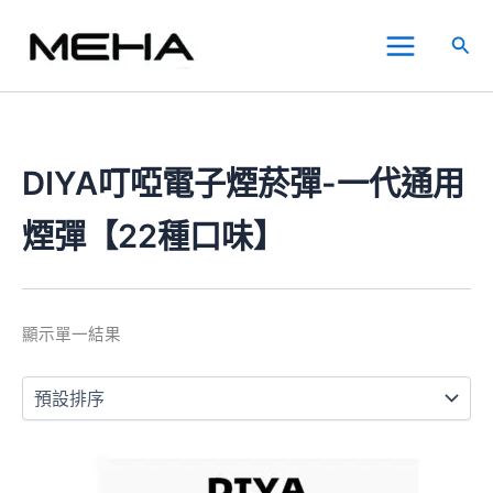
跳
Main
至
搜
Menu
主
尋
要
內
容
DIYA叮啞電子煙菸彈-一代通用
煙彈【22種口味】
顯示單一結果
此
產