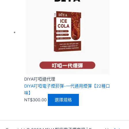
品
有
多
種
款
式。
可
在
產
品
頁
DIYA叮啞總代理
面
DIYA叮啞電子煙菸彈-一代通用煙彈【22種口
選
味】
擇
NT$
300.00
選擇規格
選
項