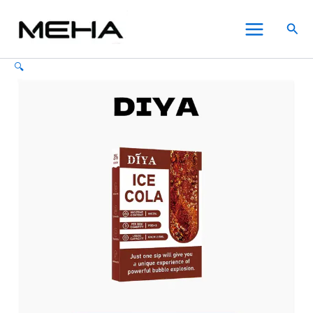
DIYA
跳
原
目
價
此
此
此
Main
叮
至
始
前
格
產
產
產
特價
特價
搜
啞
Menu
主
價
價
範
品
品
品
尋
電
要
格：
格：
圍：
有
有
有
子
🔍
內
NT$750.00。
NT$450.00。
NT$300.00
多
多
多
煙
菸
容
到
種
種
種
彈-
NT$450.00
款
款
款
一
式。
式。
式。
代
可
可
可
通
在
在
在
用
煙
產
產
產
彈
品
品
品
【22
頁
頁
頁
種
面
面
面
口
選
選
選
味】
數
擇
擇
擇
量
選
選
選
項
項
項