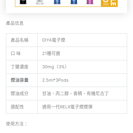
產品信息
產品名稱
DIYA電子煙
口 味
21種可選
丁鹽濃度
30mg（3%）
煙油容量
2.5ml*3Pods
煙油成分
甘油、丙二醇、香精、有機尼古丁
適配性
通用一代RELX電子煙煙彈
使用方法：