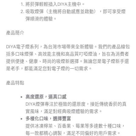
將菸彈輕輕插入DIYA主機中。
吸取煙彈（主機將自動感應並啟動），即可享受煙
彈順滑的體驗。
產品簡介
DIYA電子煙系列，為台灣市場帶來全新體驗。我們的產品線包
括多口味煙彈、高效能主機和高品質叮啞煙油，旨在為消費者
提供便捷、健康、時尚的吸煙新選擇。無論您是電子煙新手還
是老手，都能滿足您對電子煙的一切需求。
產品特點
高度還原，逼真口感
DIYA煙彈專注於極致的還原度，接近傳統香菸的真
實風味，滿足對經典吸煙體驗的需求。
多樣化口味，選擇豐富
提供冰凍檸茶、百香果、莓果等多達數十種口味，
每一款都精心調製，滿足不同偏好的用戶需求。