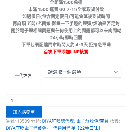
全館滿1500免運
未滿 1500 運費 60 7-11/全家取貨付款
如遇假日(包含國定假日)可能會延後到貨時間
再麻煩 老闆/老闆娘 衡量一下手邊的煙彈/煙油是否足夠
關於電子煙相關問題與任何使用上的問題都可以來詢問呦
24小時即時回覆
下單包裹配達門市時間大約 4-6天 拒接急單呦
首次下單添加LINE核實
一代煙彈
加入購物車
貨號:
13509
分類:
DIYA叮啞總代理
,
電子菸煙彈/空倉
標籤:
DIYA叮啞電子煙菸彈-一代通用煙彈【22種口味】