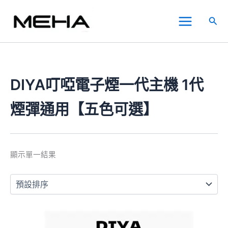
跳
Main
至
搜
Menu
主
尋
要
內
容
DIYA叮啞電子煙一代主機 1代
煙彈通用【五色可選】
顯示單一結果
此
產