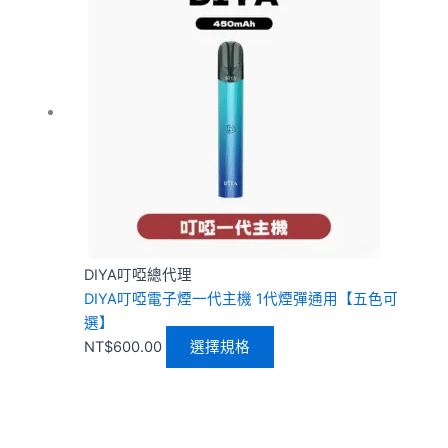
品
有
多
種
款
式。
可
在
產
品
頁
DIYA叮啞總代理
面
DIYA叮啞電子煙一代主機 1代煙彈通用【五色可
選
選】
擇
NT$
600.00
選擇規格
選
項