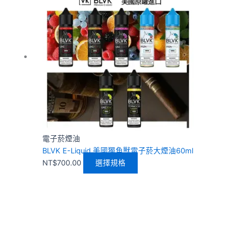
品
有
多
種
款
式。
可
在
產
品
頁
電子菸煙油
面
BLVK E-Liquid 美國獨角獸電子菸大煙油60ml
選
NT$
700.00
選擇規格
擇
選
項