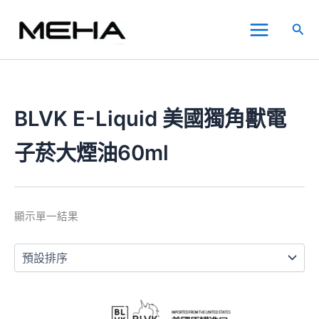
跳
Main
至
搜
Menu
主
尋
要
內
容
BLVK E-Liquid 美國獨角獸電
子菸大煙油60ml
顯示單一結果
此
產