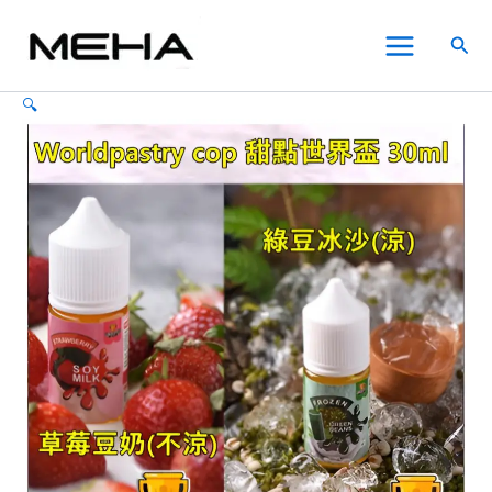
WorldPastry
跳
此
此
此
Main
Cop
至
產
產
產
搜
甜
Menu
主
品
品
品
尋
點
要
有
有
有
世
🔍
內
多
多
多
界
電
容
種
種
種
子
款
款
款
煙
式。
式。
式。
主
可
可
可
機
在
在
在
小
煙
產
產
產
煙
品
品
品
油
頁
頁
頁
30ml
面
面
面
數
選
選
選
量
擇
擇
擇
選
選
選
項
項
項