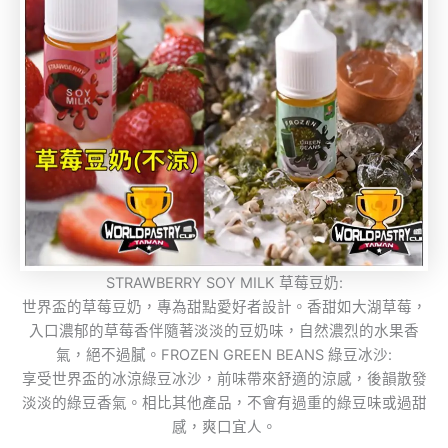
STRAWBERRY SOY MILK 草莓豆奶:
世界盃的草莓豆奶，專為甜點愛好者設計。香甜如大湖草莓，
入口濃郁的草莓香伴隨著淡淡的豆奶味，自然濃烈的水果香
氣，絕不過膩。FROZEN GREEN BEANS 綠豆冰沙:
享受世界盃的冰涼綠豆冰沙，前味帶來舒適的涼感，後韻散發
淡淡的綠豆香氣。相比其他產品，不會有過重的綠豆味或過甜
感，爽口宜人。