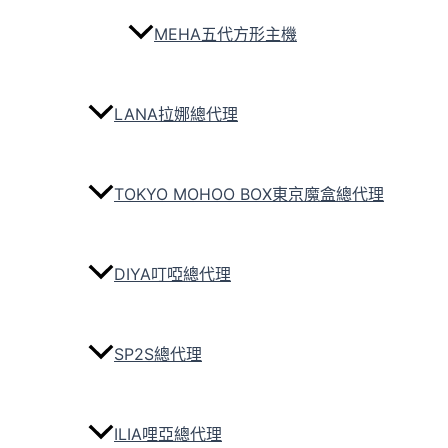
MEHA五代方形主機
LANA拉娜總代理
TOKYO MOHOO BOX東京魔盒總代理
DIYA叮啞總代理
SP2S總代理
ILIA哩亞總代理