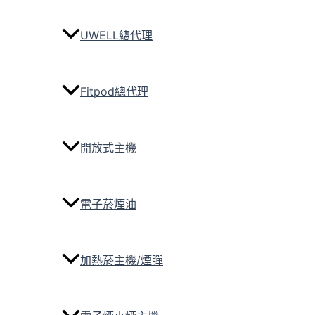
UWELL總代理
Fitpod總代理
開放式主機
電子菸煙油
加熱菸主機/煙彈