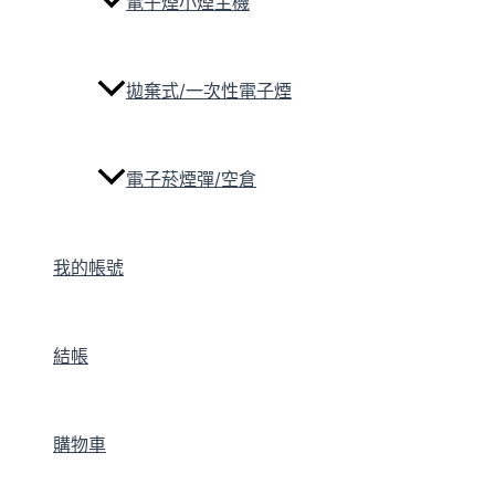
電子煙小煙主機
拋棄式/一次性電子煙
電子菸煙彈/空倉
我的帳號
結帳
購物車