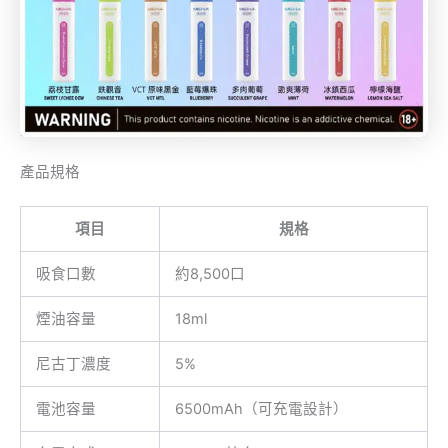
產品規格
項目
規格
吸食口數
約8,500口
煙油容量
18ml
尼古丁濃度
5%
電池容量
6500mAh（可充電設計）