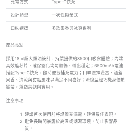
充電方式
Type-C快充
設計類型
一次性拋棄式
口味選擇
多款果香與冰爽系列
產品亮點
採用18ml超大煙油設計，持續提供約8500口吸食體驗；內建
高效能芯片，確保霧化均勻順暢、輸出穩定；6500mAh電池
搭配Type-C快充，隨時便捷補充電力；口味選擇豐富，涵蓋
果香、清涼與甜點風味以滿足不同喜好；流線型輕巧機身便於
攜帶，兼顧美觀與實用。
注意事項
建議首次使用前將設備充滿電，確保最佳表現。
避免長時間暴露於高溫或潮濕環境，防止影響品
質。