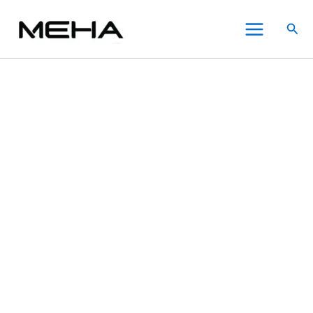
MEHA
跳
原
原
原
原
目
目
目
目
此
此
此
Main
魅
至
始
始
始
始
前
前
前
前
產
產
產
特價
特價
特價
特價
特價
特價
特價
搜
嗨
Menu
主
價
價
價
價
價
價
價
價
品
品
品
尋
一
要
格：
格：
格：
格：
格：
格：
格：
格：
有
有
有
次
內
NT$550.00。
NT$550.00。
NT$550.00。
NT$550.00。
NT$350.00。
NT$350.00。
NT$350.00。
NT$350.00。
多
多
多
性
拋
容
種
種
種
棄
款
款
款
式
式。
式。
式。
電
可
可
可
子
在
在
在
煙
VBar
產
產
產
小
品
品
品
白
頁
頁
頁
條
面
面
面
8500
選
選
選
口
【香
擇
擇
擇
瓜】
選
選
選
數
項
項
項
量