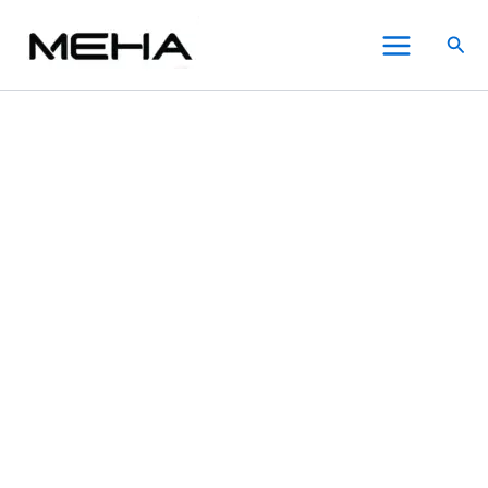
ILIA
跳
價
此
此
此
Main
哩
至
格
產
產
產
搜
啞
Menu
主
範
品
品
品
尋
電
要
圍：
有
有
有
子
內
NT$700.00
多
多
多
煙
菸
容
到
種
種
種
油
NT$800.00
款
款
款
3.5%30ml【17
式。
式。
式。
種
可
可
可
口
在
在
在
味】
數
產
產
產
量
品
品
品
頁
頁
頁
面
面
面
選
選
選
擇
擇
擇
選
選
選
項
項
項