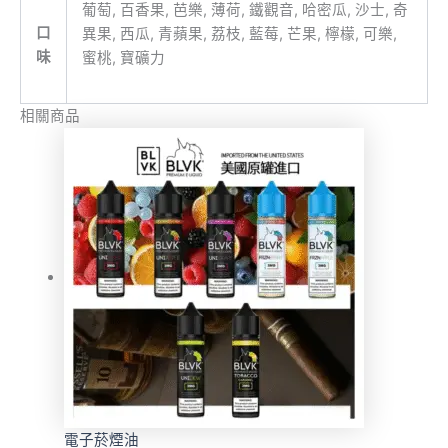
葡萄, 百香果, 芭樂, 薄荷, 鐵觀音, 哈密瓜, 沙士, 奇
口
異果, 西瓜, 青蘋果, 荔枝, 藍莓, 芒果, 檸檬, 可樂,
味
蜜桃, 寶礦力
相關商品
電子菸煙油