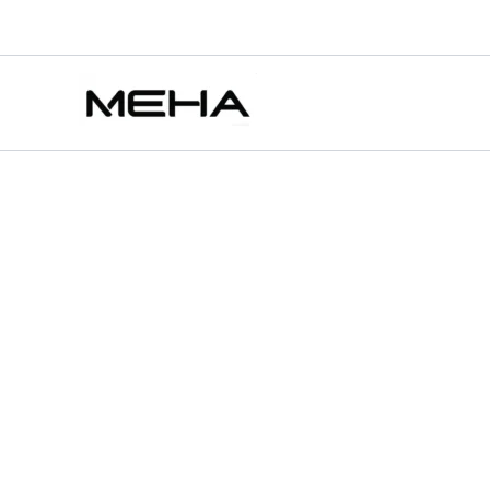
Fitpod
跳
原
原
原
目
目
目
此
此
此
Lite
至
始
始
始
前
前
前
產
產
產
特價
特價
特價
特價
特價
特價
電
主
價
價
價
價
價
價
品
品
品
子
要
煙
格：
格：
格：
格：
格：
格：
有
有
有
主
內
NT$800.00。
NT$980.00。
NT$800.00。
NT$600.00。
NT$600.00。
NT$600.00。
多
多
多
機
容
種
種
種
空
款
款
款
倉
可
式
式
式
注
可
可
可
油
在
在
在
通
用
產
產
產
悅
品
品
品
刻
頁
頁
頁
RELX456
代
面
面
面
彈
選
選
選
數
擇
擇
擇
量
選
選
選