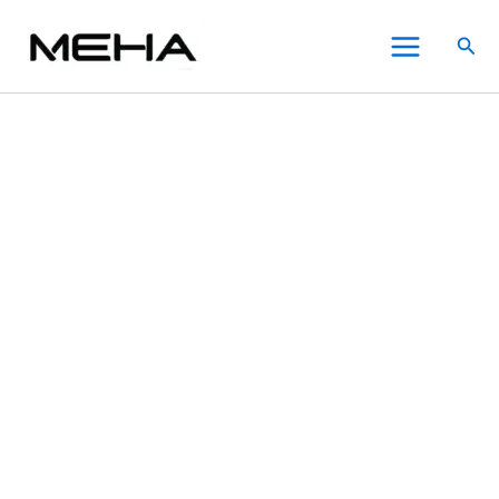
Fitpod
跳
原
原
目
目
價
此
此
此
Main
電
至
始
始
前
前
格
產
產
產
特價
特價
特價
特價
搜
子
Menu
主
價
價
價
價
範
品
品
品
尋
煙
要
格：
格：
格：
格：
圍：
有
有
有
皮
內
NT$980.00。
NT$980.00。
NT$600.00。
NT$600.00。
NT$450.00
多
多
多
革
一
容
到
種
種
種
代
NT$2,280.00
款
款
款
主
式。
式。
式。
機
可
可
可
系
在
在
在
列-
通
產
產
產
用
品
品
品
愛
頁
頁
頁
馬
面
面
面
仕
選
選
選
悅
刻
擇
擇
擇
主
選
選
選
機
項
項
項
數