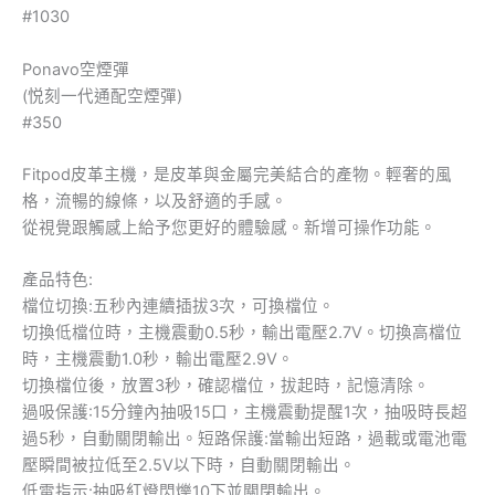
#1030
Ponavo空煙彈
(悦刻一代通配空煙彈)
#350
Fitpod皮革主機，是皮革與金屬完美結合的產物。輕奢的風
格，流暢的線條，以及舒適的手感。
從視覺跟觸感上給予您更好的體驗感。新增可操作功能。
產品特色:
檔位切換:五秒內連續插拔3次，可換檔位。
切換低檔位時，主機震動0.5秒，輸出電壓2.7V。切換高檔位
時，主機震動1.0秒，輸出電壓2.9V。
切換檔位後，放置3秒，確認檔位，拔起時，記憶清除。
過吸保護:15分鐘內抽吸15口，主機震動提醒1次，抽吸時長超
過5秒，自動關閉輸出。短路保護:當輸出短路，過載或電池電
壓瞬間被拉低至2.5V以下時，自動關閉輸出。
低電指示:抽吸紅燈閃爍10下並關閉輸出。