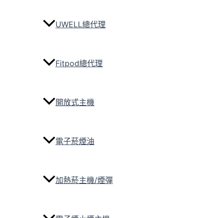
UWELL總代理
Fitpod總代理
開放式主機
電子菸煙油
加熱菸主機/煙彈