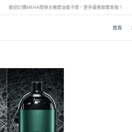
此
此
此
歡迎訂購MEHA煙彈主機煙油電子煙，更多優惠聯繫客服！
產
產
產
品
品
品
有
有
有
首頁
多
多
多
種
種
種
款
款
款
式。
式。
式。
可
可
可
在
在
在
產
產
產
品
品
品
頁
頁
頁
面
面
面
選
選
選
擇
擇
擇
選
選
選