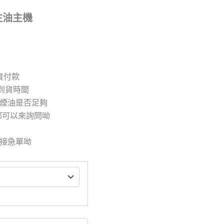
X注油主機
取貨付款
到貨時間
/煙油是否足夠
都可以來詢問呦
拒接急單呦