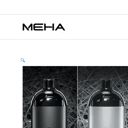
AVENGER
跳
價
價
價
價
MAX
至
格
格
格
格
復
主
範
範
範
範
仇
要
者
圍：
圍：
圍：
圍：
電
內
NT$250.00
NT$400.00
NT$550.00
NT$350.00
子
容
到
到
到
到
煙
NT$1,600.00
NT$1,600.00
NT$1,650.00
NT$1,200.00
40W
MAX
注
🔍
油
主
機
數
量