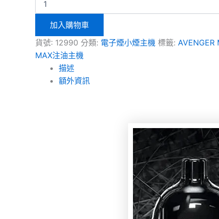
加入購物車
貨號:
12990
分類:
電子煙小煙主機
標籤:
AVENGE
MAX注油主機
描述
額外資訊