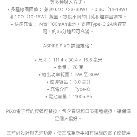
等多種吸入方式。
• 多種線圈阻值： 兼容0.4Ω（23-30W）、0.6Ω（14-19W）
和1.0Ω（10-15W）線圈，提供不同的口感和煙霧量選擇。
• 快速充電： 內置1100mAh電池，支持Type-C 2A快速充
電，約35分鐘即可充滿。
ASPIRE PIXO 詳細規格：
• 尺寸： 111.4 x 30.4 x 16.6 毫米
• 重量： 76 克
• 輸出功率範圍： 5W 至 30W
• 煙彈容量： 3.0 毫升
• 充電介面： Type-C
• 電池容量： 1100mAh
PIXO電子煙的煙彈可替換，包含直吸和口吸兩種選擇，確保滿
足個人偏好。
其時尚設計與先進功能，使其成為新手和有經驗的電子煙使用