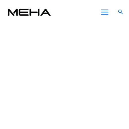
ASPIRE
跳
價
價
價
價
此
此
此
Main
PIXO
至
格
格
格
格
產
產
產
特價
特價
搜
霧
Menu
主
範
範
範
範
品
品
品
尋
克
要
圍：
圍：
圍：
圍：
有
有
有
斯
內
NT$300.00
NT$350.00
NT$450.00
NT$450.00
多
多
多
螢
幕
容
到
到
到
到
種
種
種
觸
NT$1,580.00
NT$900.00
NT$1,200.00
NT$2,280.00
款
款
款
控
式。
式。
式。
電
可
可
可
子
在
在
在
煙
30W
產
產
產
主
品
品
品
機/
頁
頁
頁
空
面
面
面
倉/
選
選
選
煙
彈
擇
擇
擇
數
選
選
選
量
項
項
項