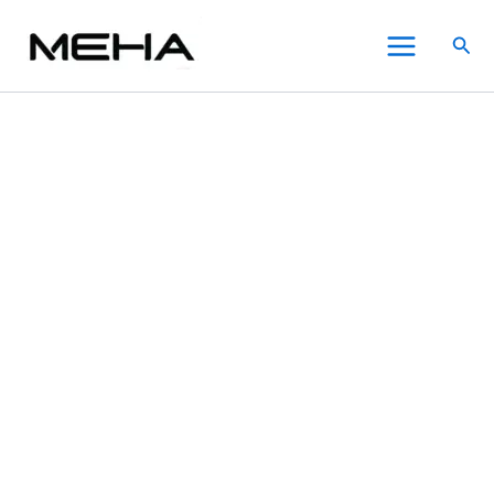
AIRSCREAM
跳
原
原
價
目
目
價
此
此
此
Main
AIRSPOPS
至
始
始
格
前
前
格
產
產
產
特價
特價
特價
特價
搜
PRO
Menu
主
價
價
範
價
價
範
品
品
品
尋
LITE
要
格：
格：
圍：
格：
格：
圍：
有
有
有
氣
內
NT$800.00。
NT$1,450.00。
NT$300.00
NT$600.00。
NT$1,250.00。
NT$300.00
多
多
多
泡
電
容
到
到
種
種
種
子
NT$1,200.00
NT$1,600.00
款
款
款
煙
式。
式。
式。
主
可
可
可
機
在
在
在
數
量
產
產
產
品
品
品
頁
頁
頁
面
面
面
選
選
選
擇
擇
擇
選
選
選
項
項
項