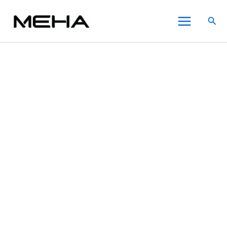
AIRSCREAM
跳
原
價
目
價
價
此
此
此
Main
AIRSPOPS
至
始
格
前
格
格
產
產
產
特價
特價
搜
PRO
Menu
主
價
範
價
範
範
品
品
品
尋
氣
要
格：
圍：
格：
圍：
圍：
有
有
有
泡
內
NT$980.00。
NT$300.00
NT$600.00。
NT$300.00
NT$450.00
多
多
多
電
子
容
到
到
到
種
種
種
小
NT$1,200.00
NT$1,800.00
NT$2,280.00
款
款
款
煙
式。
式。
式。
主
可
可
可
機
在
在
在
數
量
產
產
產
品
品
品
頁
頁
頁
面
面
面
選
選
選
擇
擇
擇
選
選
選
項
項
項