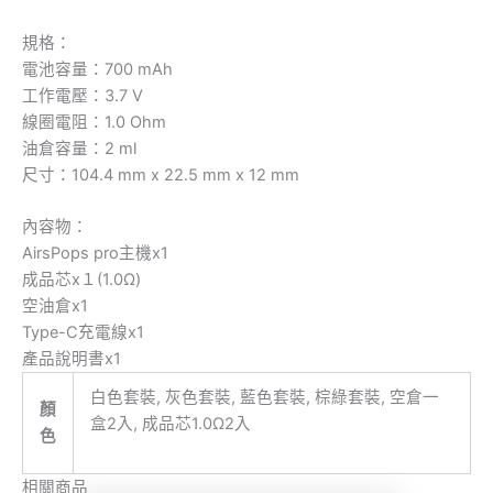
規格：
電池容量：700 mAh
工作電壓：3.7 V
線圈電阻：1.0 Ohm
油倉容量：2 ml
尺寸：104.4 mm x 22.5 mm x 12 mm
內容物：
AirsPops pro主機x1
成品芯x１(1.0Ω)
空油倉x1
Type-C充電線x1
產品說明書x1
白色套裝, 灰色套裝, 藍色套裝, 棕綠套裝, 空倉一
顏
盒2入, 成品芯1.0Ω2入
色
相關商品