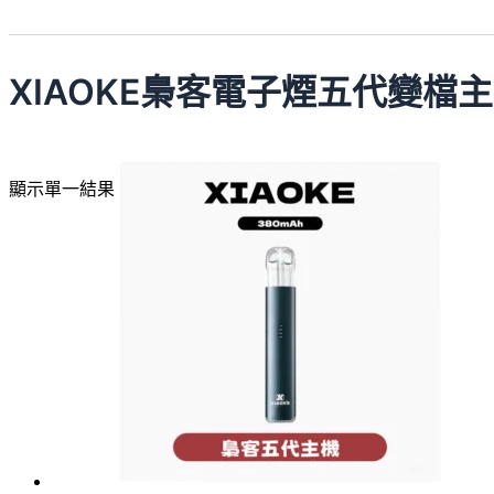
搜
尋
XIAOKE梟客電子煙五代變檔
顯示單一結果