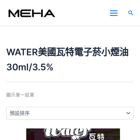
跳
Main
至
搜
Menu
主
尋
要
內
容
WATER美國瓦特電子菸小煙油
30ml/3.5%
顯示單一結果
此
產