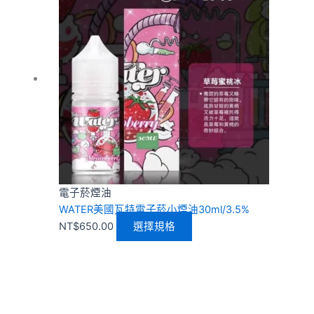
品
有
多
種
款
式。
可
在
產
品
頁
電子菸煙油
面
WATER美國瓦特電子菸小煙油30ml/3.5%
選
NT$
650.00
選擇規格
擇
選
項