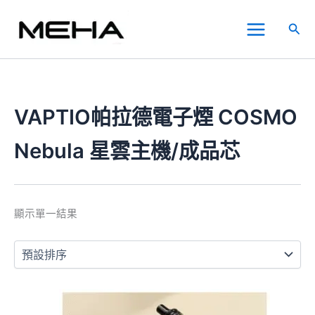
跳
Main
至
搜
Menu
主
尋
要
內
容
VAPTIO帕拉德電子煙 COSMO
Nebula 星雲主機/成品芯
顯示單一結果
價
此
格
產