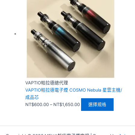
範
品
圍：
有
NT$600.00
多
到
種
NT$1,650.00
款
式。
可
在
產
品
頁
VAPTIO帕拉德總代理
面
VAPTIO帕拉德電子煙 COSMO Nebula 星雲主機/
選
成品芯
擇
NT$
600.00
–
NT$
1,650.00
選擇規格
選
項