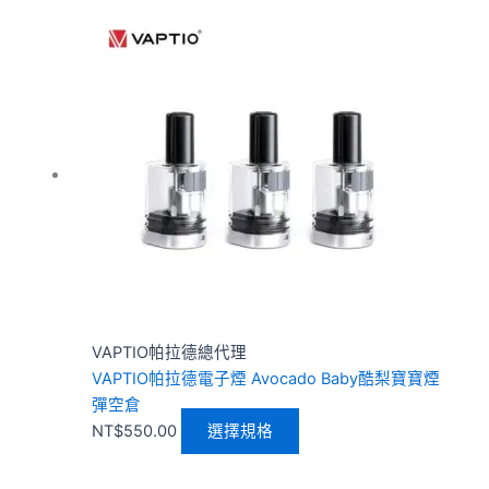
此
產
品
有
多
種
款
式。
可
在
產
品
頁
VAPTIO帕拉德總代理
面
VAPTIO帕拉德電子煙 Avocado Baby酷梨寶寶煙
選
彈空倉
擇
NT$
550.00
選擇規格
選
項