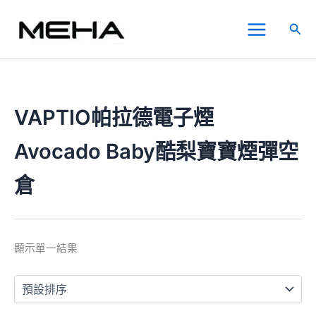
跳
Main
至
搜
Menu
主
尋
要
內
容
VAPTIO帕拉德電子煙
Avocado Baby酷梨寶寶煙彈空
倉
顯示單一結果