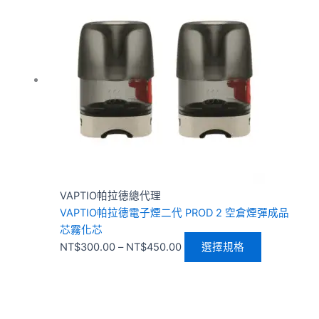
範
品
圍：
有
NT$300.00
多
到
種
NT$450.00
款
式。
可
在
產
品
頁
VAPTIO帕拉德總代理
面
VAPTIO帕拉德電子煙二代 PROD 2 空倉煙彈成品
選
芯霧化芯
擇
NT$
300.00
–
NT$
450.00
選擇規格
選
項