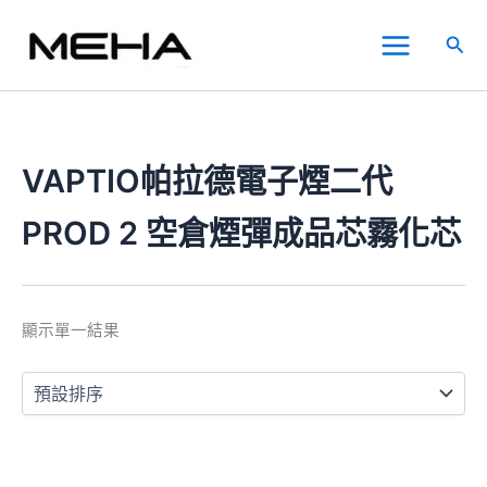
跳
Main
至
搜
Menu
主
尋
要
內
容
VAPTIO帕拉德電子煙二代
PROD 2 空倉煙彈成品芯霧化芯
顯示單一結果
價
此
格
產