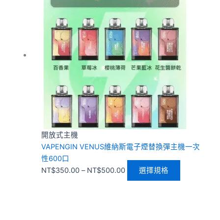
範
品
圍：
有
NT$350.00
多
到
種
NT$500.00
款
式。
可
在
產
品
頁
開放式主機
面
VAPENGIN VENUS維納斯電子煙替換彈主機一次
選
性600口
擇
NT$
350.00
–
NT$
500.00
選擇規格
選
項