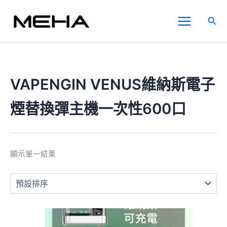
跳
Main
至
搜
Menu
主
尋
要
內
容
VAPENGIN VENUS維納斯電子
煙替換彈主機一次性600口
顯示單一結果
價
此
格
產