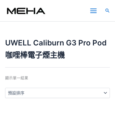
跳
Main
至
搜
Menu
主
尋
要
內
容
UWELL Caliburn G3 Pro Pod
咖哩棒電子煙主機
顯示單一結果
價
此
格
產