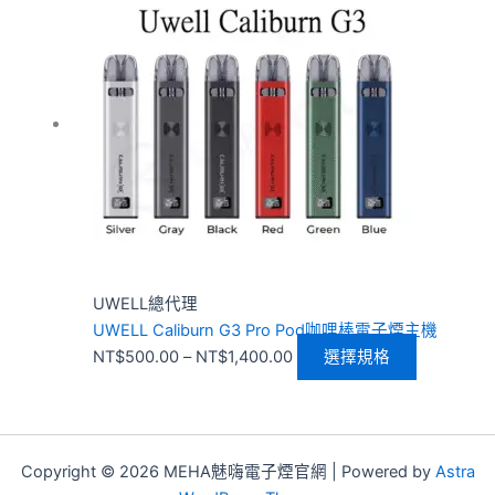
範
品
圍：
有
NT$500.00
多
到
種
NT$1,400.00
款
式。
可
在
產
品
頁
UWELL總代理
面
UWELL Caliburn G3 Pro Pod咖哩棒電子煙主機
選
NT$
500.00
–
NT$
1,400.00
選擇規格
擇
選
項
Copyright © 2026 MEHA魅嗨電子煙官網 | Powered by
Astra