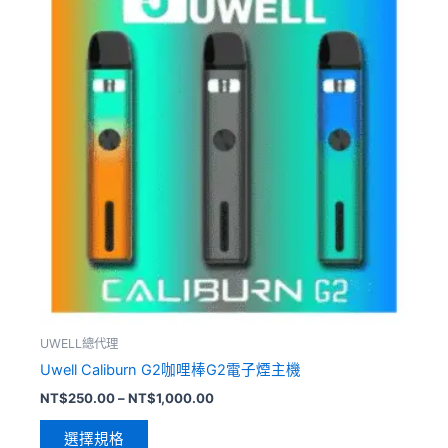
品
圍：
NT$250.00
有
到
多
NT$1,000.00
種
款
式。
可
在
產
品
頁
面
選
擇
UWELL總代理
選
Uwell Caliburn G2咖哩棒G2電子煙主機
項
NT$
250.00
–
NT$
1,000.00
選擇規格