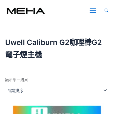
跳
Main
至
搜
Menu
主
尋
要
內
容
Uwell Caliburn G2咖哩棒G2
電子煙主機
顯示單一結果
價
此
格
產
範