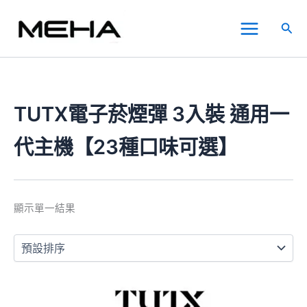
跳
Main
至
搜
Menu
主
尋
要
內
容
TUTX電子菸煙彈 3入裝 通用一
代主機【23種口味可選】
顯示單一結果
此
產