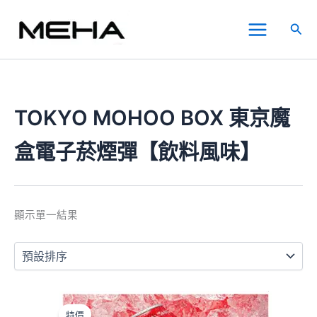
跳
Main
至
搜
Menu
主
尋
要
內
容
TOKYO MOHOO BOX 東京魔
盒電子菸煙彈【飲料風味】
顯示單一結果
原
目
此
始
前
產
特價