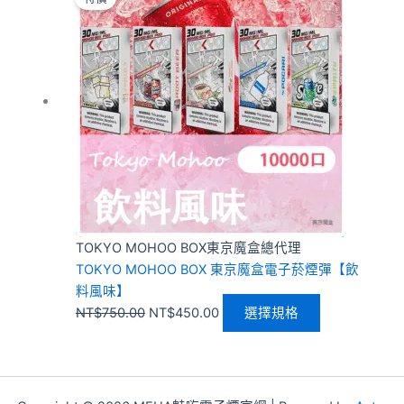
價
價
品
格：
格：
有
NT$750.00。
NT$450.00。
多
種
款
式。
可
在
產
品
頁
TOKYO MOHOO BOX東京魔盒總代理
面
TOKYO MOHOO BOX 東京魔盒電子菸煙彈【飲
選
料風味】
擇
NT$
750.00
NT$
450.00
選擇規格
選
項