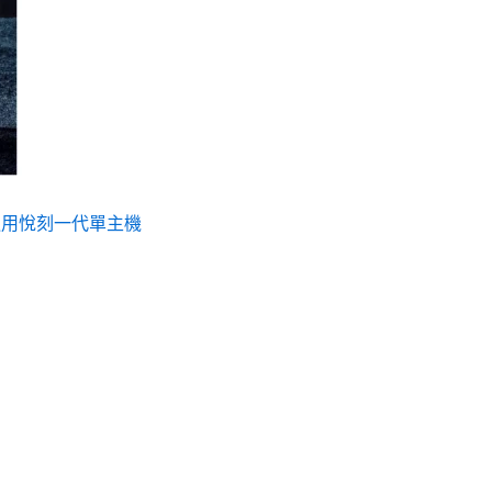
子煙通用悅刻一代單主機