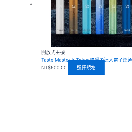
種
款
式。
可
在
產
品
開放式主機
頁
Taste Master X Tokyo味覺の達人電
面
NT$
600.00
選擇規格
選
擇
選
項