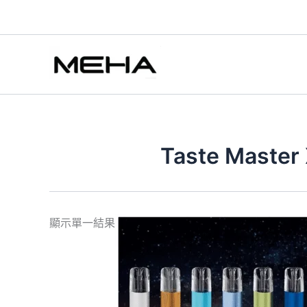
跳
至
主
要
內
容
Taste Mas
此
顯示單一結果
產
品
有
多