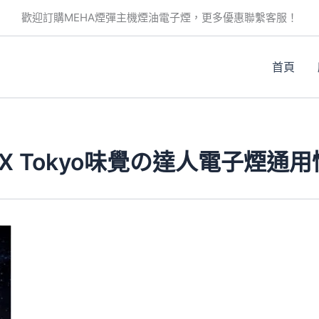
歡迎訂購MEHA煙彈主機煙油電子煙，更多優惠聯繫客服！
首頁
ter X Tokyo味覺の達人電子