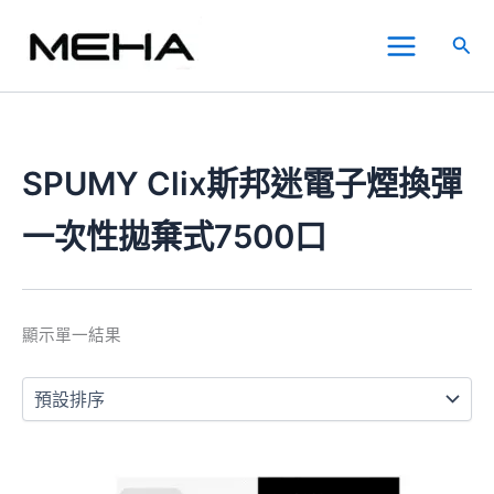
跳
Main
至
搜
Menu
主
尋
要
內
容
SPUMY Clix斯邦迷電子煙換彈
一次性拋棄式7500口
顯示單一結果
此
產