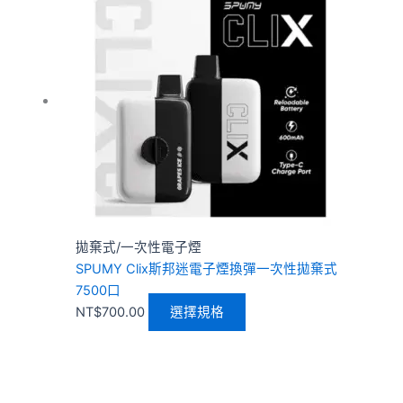
品
有
多
種
款
式。
可
在
產
品
頁
拋棄式/一次性電子煙
面
SPUMY Clix斯邦迷電子煙換彈一次性拋棄式
選
7500口
擇
NT$
700.00
選擇規格
選
項