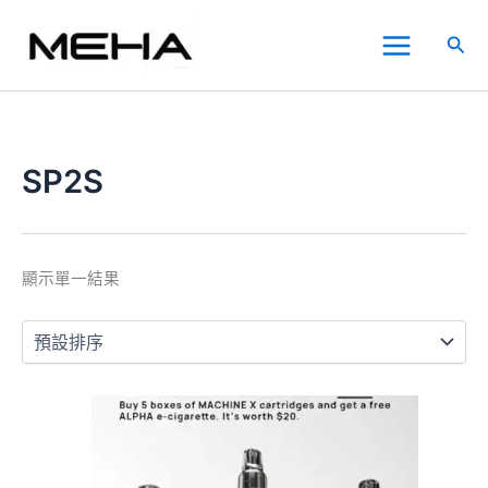
跳
Main
至
搜
Menu
主
尋
要
內
容
SP2S
顯示單一結果
此
產
品
有