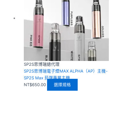
多
種
款
式。
可
在
產
品
頁
SP2S思博瑞總代理
面
SP2S思博瑞電子煙MAX ALPHA（AP）主機-
選
SP2S Max 菸彈專屬主機
擇
NT$
650.00
選擇規格
選
項