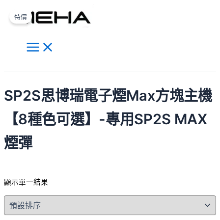
Main
跳
原
目
此
Menu
至
始
前
產
特價
主
價
價
品
要
格：
格：
有
內
NT$750.00。
NT$650.00。
多
容
種
搜
款
尋
式。
SP2S思博瑞電子煙Max方塊主機
可
在
【8種色可選】-專用SP2S MAX
產
品
煙彈
頁
面
選
顯示單一結果
擇
選
項