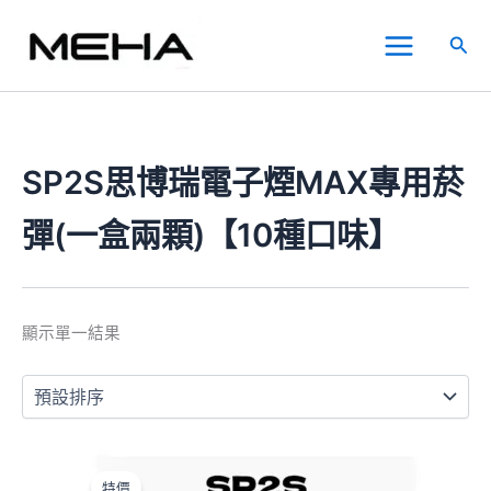
跳
Main
至
搜
Menu
主
尋
要
內
容
SP2S思博瑞電子煙MAX專用菸
彈(一盒兩顆)【10種口味】
顯示單一結果
原
目
此
始
前
產
特價