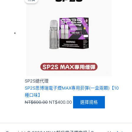
價
價
品
格：
格：
有
NT$600.00。
NT$400.00。
多
種
款
式。
可
在
產
品
頁
SP2S總代理
面
SP2S思博瑞電子煙MAX專用菸彈(一盒兩顆)【10
選
種口味】
擇
NT$
600.00
NT$
400.00
選擇規格
選
項