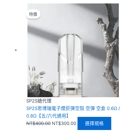
原
目
此
始
前
產
特價
價
價
品
格：
格：
有
NT$400.00。
NT$300.00。
多
種
款
式。
可
在
產
品
頁
SP2S總代理
面
SP2S思博瑞電子煙菸彈空殼 空彈 空倉 0.6Ω /
選
0.8Ω【五/六代通用】
擇
NT$
400.00
NT$
300.00
選擇規格
選
項