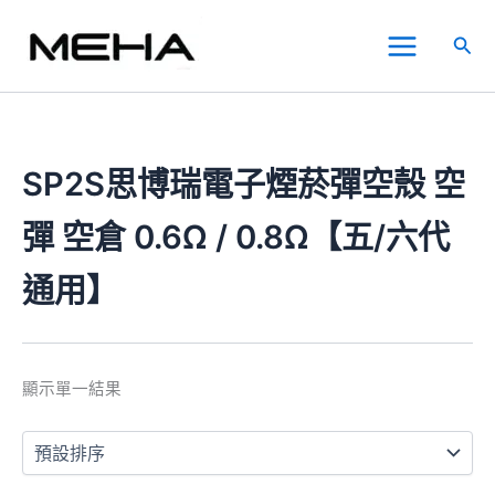
跳
Main
至
搜
Menu
主
尋
要
內
容
SP2S思博瑞電子煙菸彈空殼 空
彈 空倉 0.6Ω / 0.8Ω【五/六代
通用】
顯示單一結果